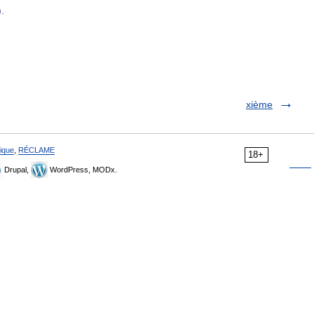
).
xième
ique
,
RÉCLAME
18+
Drupal,
WordPress, MODx.