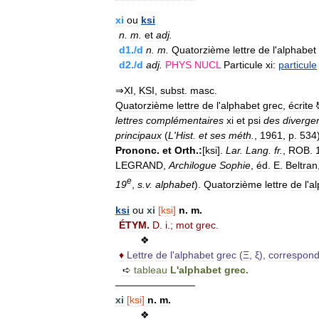
xi
ou
ksi
n
.
m
.
et
adj
.
d1
./
d
n
.
m
.
Quatorzième
lettre
de
l
'
alphabet
d2
./
d
adj
.
PHYS
NUCL
Particule
xi:
particule
⇒
XI
,
KSI
,
subst
.
masc
.
Quatorzième
lettre
de
l
'
alphabet
grec
,
écrite
lettres
complémentaires
xi
et
psi
des
diverge
principaux
(
L
'
Hist
.
et
ses
méth
.
,
1961
,
p
.
534
Prononc
.
et
Orth
.
:
[
ksi
].
Lar
.
Lang
.
fr
.
,
ROB
.
LEGRAND
,
Archilogue
Sophie
,
éd
.
E
.
Beltran
e
19
,
s
.
v
.
alphabet
).
Quatorzième
lettre
de
l
'
al
ksi
ou
xi
[
ksi
]
n
.
m
.
ÉTYM
.
D
.
i
.;
mot
grec
.
❖
♦
Lettre
de
l
'
alphabet
grec
(
Ξ
,
ξ
),
correspond
➪
tableau
L
'
alphabet
grec
.
————————
xi
[
ksi
]
n
.
m
.
❖