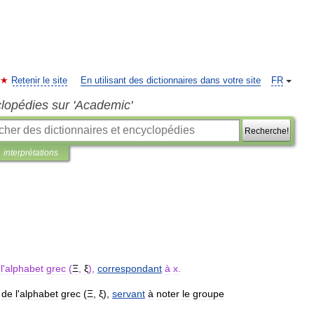
Retenir le site
En utilisant des dictionnaires dans votre site
FR
clopédies sur 'Academic'
Recherche!
interprétations
l
'
alphabet
grec
(
Ξ
,
ξ
),
correspondant
à
x
.
de
l
'
alphabet
grec
(
Ξ
,
ξ
),
servant
à
noter
le
groupe