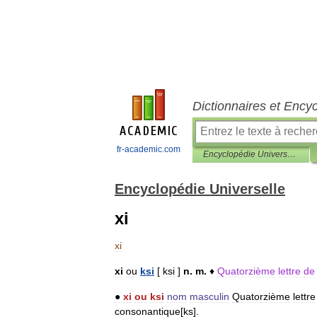
Dictionnaires et Ency
fr-academic.com
Encyclopédie Universelle
Encyclopédie Universelle
xi
xi
xi
ou
ksi
[
ksi
]
n
.
m
.
♦
Quatorzième
lettre
de
●
xi
ou
ksi
nom
masculin
Quatorzième
lettre
consonantique
[
ks
].