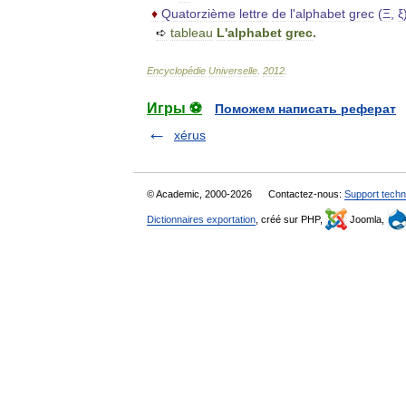
♦
Quatorzième
lettre
de
l
'
alphabet
grec
(
Ξ
,
ξ
➪
tableau
L
'
alphabet
grec
.
Encyclopédie
Universelle
.
2012
.
Игры ⚽
Поможем написать реферат
xérus
© Academic, 2000-2026
Contactez-nous:
Support techn
Dictionnaires exportation
, créé sur PHP,
Joomla,