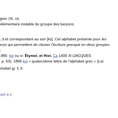
grec
(
Xi
,
xi
).
élémentaire
instable
du
groupe
des
baryons
.
,
et
correspondant
au
son
[
ks
].
Cet
alphabet
présente
pour
les
nces
qui
permettent
de
classer
l
'
écriture
grecque
en
deux
groupes
).
1985:
ksi
ou
xi
.
Étymol
.
et
Hist
.
Ca
1400
Xi
(
JACQUES
,
p
.
63
);
1866
ksi
«
quatorzième
lettre
de
l
'
alphabet
grec
» (
Lar
.
phabet
gr
.
,
.
ant
à
x
.